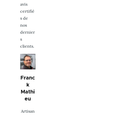
avis
certifié
s de
nos
dernier
s
clients.
Image
Franc
k
Mathi
eu
Artisan