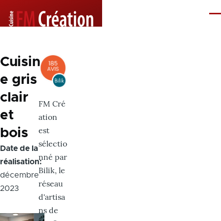
Aller au contenu principal
Me
Cuisin
e gris
clair
FM Cré
et
ation
est
bois
sélectio
Date de la
nné par
réalisation
Bilik, le
décembre
réseau
2023
d'artisa
ns de