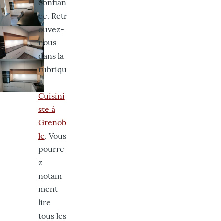
confian
ce. Retr
ouvez-
nous
dans la
rubriqu
e
Cuisini
ste à
Grenob
le
. Vous
pourre
z
notam
ment
lire
tous les