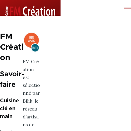
Aller au contenu principal
Me
FM
Créati
on
FM Cré
ation
Savoir-
est
faire
sélectio
nné par
Bilik, le
Cuisine
réseau
clé en
d'artisa
main
ns de