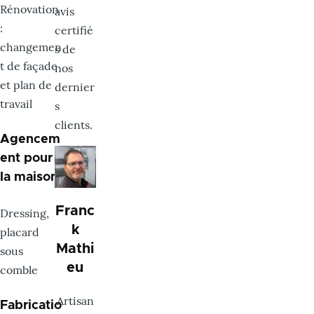
Rénovation
avis
:
certifié
changemen
s de
t de façade
nos
et plan de
dernier
travail
s
clients.
Agencem
Image
ent pour
la maison
Franc
Dressing,
k
placard
Mathi
sous
eu
comble
Artisan
Fabricatio