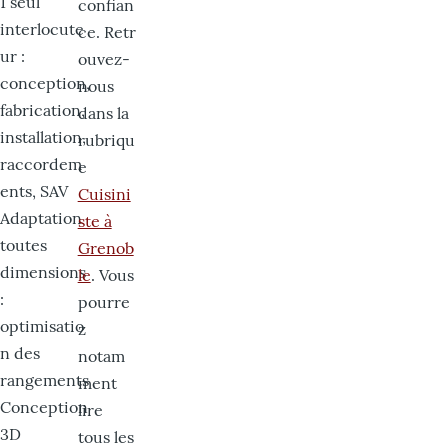
1 seul
confian
interlocute
ce. Retr
ur :
ouvez-
conception,
nous
fabrication,
dans la
installation,
rubriqu
raccordem
e
ents, SAV
Cuisini
Adaptation
ste à
toutes
Grenob
dimensions
le
. Vous
:
pourre
optimisatio
z
n des
notam
rangements
ment
Conception
lire
3D
tous les