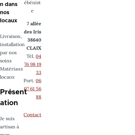
ébénist
n dans
e
nos
locaux
7 allée
des Iris
Livraison,
38640
installation
CLAIX
par nos
Tél.
04
soins
76 98 19
Matériaux
33
locaux
Port.
06
07 61 56
Présent
88
ation
Contact
Je suis
artisan à
mon